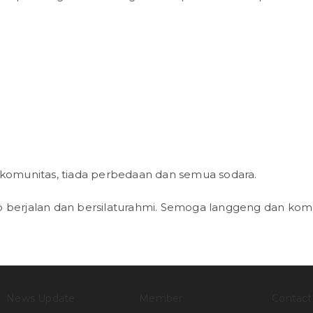
erkomunitas, tiada perbedaan dan semua sodara.
etap berjalan dan bersilaturahmi. Semoga langgeng dan kom
News Update
Member
Contact