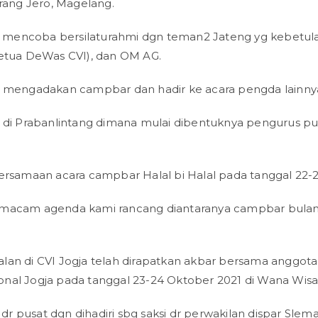
urang Jero, Magelang.
mencoba bersilaturahmi dgn teman2 Jateng yg kebetulan 
Ketua DeWas CVI), dan OM AG.
ering mengadakan campbar dan hadir ke acara pengda lainn
di Prabanlintang dimana mulai dibentuknya pengurus 
ersamaan acara campbar Halal bi Halal pada tanggal 22-23
i macam agenda kami rancang diantaranya campbar bulan
alan di CVI Jogja telah dirapatkan akbar bersama anggo
nal Jogja pada tanggal 23-24 Oktober 2021 di Wana Wisa
r pusat dgn dihadiri sbg saksi dr perwakilan dispar Sle