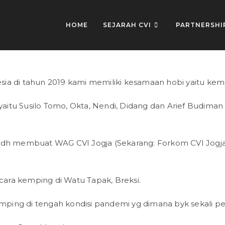
HOME
SEJARAH CVI
PARTNERSHI
ia di tahun 2019 kami memiliki kesamaan hobi yaitu kem
, yaitu Susilo Tomo, Okta, Nendi, Didang dan Arief Budim
i sdh membuat WAG CVI Jogja (Sekarang: Forkom CVI Jog
ara kemping di Watu Tapak, Breksi.
kemping di tengah kondisi pandemi yg dimana byk sekali 