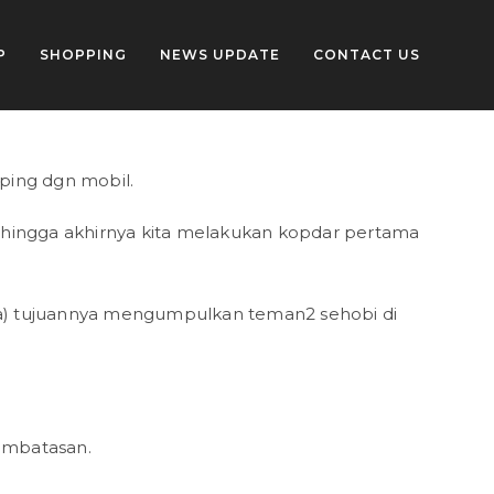
P
SHOPPING
NEWS UPDATE
CONTACT US
ping dgn mobil.
an hingga akhirnya kita melakukan kopdar pertama
ja) tujuannya mengumpulkan teman2 sehobi di
pembatasan.