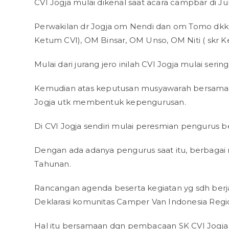
CVI Jogja mulai dikenal saat acara campbar di J
Perwakilan dr Jogja om Nendi dan om Tomo dkk 
Ketum CVI), OM Binsar, OM Unso, OM Niti ( skr 
Mulai dari jurang jero inilah CVI Jogja mulai s
Kemudian atas keputusan musyawarah bersama 
Jogja utk membentuk kepengurusan.
Di CVI Jogja sendiri mulai peresmian pengurus b
Dengan ada adanya pengurus saat itu, berbaga
Tahunan.
Rancangan agenda beserta kegiatan yg sdh berj
Deklarasi komunitas Camper Van Indonesia Regio
Hal itu bersamaan dgn pembacaan SK CVI Jogja d